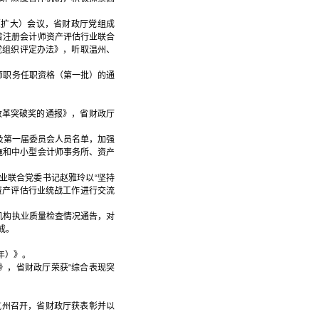
（扩大）会议，省财政厅党组成
省注册会计师资产评估行业联合
级党组织评定办法》，听取温州、
计师职务任职资格（第一批）的通
改革突破奖的通报》，省财政厅
及第一届委员会人员名单，加强
施和中小型会计师事务所、资产
业联合党委书记赵雅玲以“坚持
和资产评估行业统战工作进行交流
估机构执业质量检查情况通告，对
戒。
年）》。
报》，省财政厅荣获“综合表现突
杭州召开，省财政厅获表彰并以