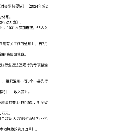
财会监督要情》（2024年第2
”体系。
项行动方案》。
，1031人参加选拔，65人入
应用有关工作的通知》，自7月
主题的高级研修班。
记账行业违法违规行为专项整治
》，组织温州市等8个市县先行
用指引——收入篇》。
执业质量检查工作的通知，对全省
26万元。
合监管 大力提升“两师”行业执
成本预算绩效管理改革》。