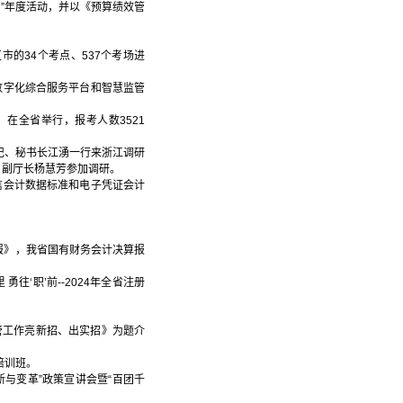
周”年度活动，并以《预算绩效管
市的34个考点、537个考场进
数字化综合服务平台和智慧监管
）在全省举行，报考人数3521
书记、秘书长江湧一行来浙江调研
、副厅长杨慧芳参加调研。
信会计数据标准和电子凭证会计
通报》，我省国有财务会计决算报
往‘职’前--2024年全省注册
监管工作亮新招、出实招》为题介
培训班。
新与变革”政策宣讲会暨“百团千