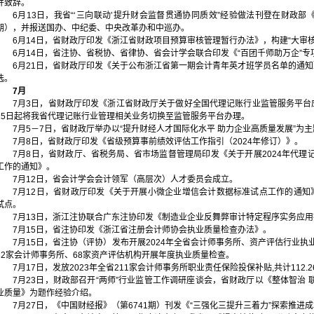
并致辞。
6月13日，我省“‘三向联动’提升财会监督贯通协同质效”经验做法刊登在财政部《
期），并报送国办、中纪委、中央改革办和中巡办。
6月14日，省财政厅印发《浙江省财政项目预算审核管理暂行办法》，构建“大审核
6月14日，省注协、省税协、省律协、省会计学会联合印发《“百团千师助万企”专
6月21日，省财政厅印发《关于公布浙江省第一期会计青年英才班学员名单的通知》
选。
7月
7月3日，省财政厅印发《浙江省财政厅关于做好全国代理记账行业监管服务平台
15日起将我省代理记账行业管理相关业务切换至监管服务平台办理。
7月5－7日，省财政厅举办以“提升财经人才国际化水平 助力企业高质量发展”为
7月8日，省财政厅印发《省级预算事前绩效评估工作指引（2024年修订）》。
7月8日，省财政厅、省税务局、省市场监督管理局印发《关于开展2024年代理
工作的通知》。
7月12日，省会计学会会计领军（高层次）人才委员会成立。
7月12日，省财政厅印发《关于开展小微企业增信会计数据标准试点工作的通知
试点。
7月13日，浙江注协联合广东注协印发《制造业企业反舞弊审计特定程序实务应
7月15日，省注协印发《浙江省注册会计师协会执业质量检查办法》。
7月15日，省注协（评协）发布开展2024年全省会计师事务所、资产评估行业
82家会计师事务所、68家资产评估机构开展年度执业质量检查。
7月17日，发放2023年全省211家会计师事务所职业责任保险投保补贴,共计112.
7月23日，财政部召开“两师”行业监管工作调研座谈会，省财政厅以《整体智治 联
业质量》为题作经验介绍。
7月27日，《中国财经报》（第6741期）刊发《“三强化三提升三着力”探索推进