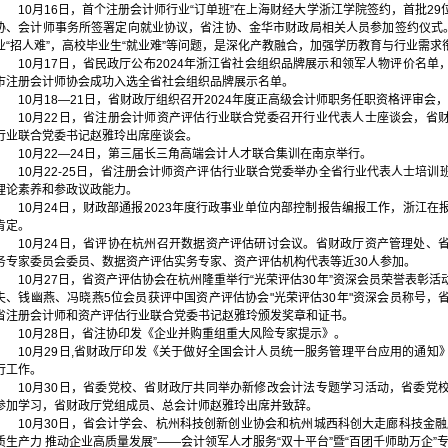
10月16日，首个注册会计师行业“订单班”在上海财经大学浙江学院签约，首批2
协、会计师事务所签署定向就业协议，省注协、金华市财政局相关人员参加签约仪式。
业“招人难”，高校毕业生“就业难”等问题，是深化产教融合，加强学历教育与行业需求
10月17日，省民政厅公布2024年浙江省社会组织品牌展示和领军人物评价名
市注册会计师协会成功入选全省社会组织品牌展示名单。
10月18—21日，省财政厅组织召开2024年度正高级会计师职务任职资格评审会
10月22日，省注册会计师资产评估行业联合党委召开行业代表人士座谈会，省
行业联合党委书记赵雅玲出席座谈会。
10月22—24日，第三届长三角高端会计人才联合集训在南京举行。
10月22-25日，省注册会计师资产评估行业联合党委举办全省行业代表人士培
理论素养和参政议政能力。
10月24日，财政部通报2023年度行政事业单位内部控制报告编报工作，浙江
肯定。
10月24日，省评协在杭州召开数据资产评估研讨会议。省财政厅资产管理处、
务专家委员会委员、数据资产评估实务专家、资产评估机构代表等近30人参加。
10月27日，省资产评估协会在杭州隆重举行“光荣评估30年”资深会员荣誉表彰
夫、钱幽燕、冯晓燕5位会员获评中国资产评估协会"光荣评估30年"资深会员称号，
省注册会计师和资产评估行业联合党委书记赵雅玲颁发奖章和证书。
10月28日，省注协印发《企业并购重组重大风险专家提示》。
10月29日,省财政厅印发《关于做好全国会计人员统一服务管理平台应用的通知
行工作。
10月30日，省委党校、省财政厅共同举办新修改会计法专题学习活动，省委党
参加学习，省财政厅党组成员、总会计师赵雅玲出席并致辞。
10月30日，省会计学会、杭州科技创新创业协会和杭州城西科创大走廊科技金融
质生产力 推动企业高质量发展”——会计领军人才服务“双十平台”暨“百团千师助万企”