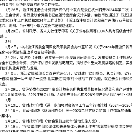
等教育与行业协同发展的新型合作模式。
1月26日，浙江省注册会计师资产评估行业联合党委在杭州召开2024年第二次
员、总会计师，省行业联合党委书记赵雅玲出席会议并讲话。会议审议通过了《浙江
党委2023年工作总结和2024年工作计划》《浙江省注册会计师和资产评估行业星
嘉兴、湖州、台州市行业联合党委书记现场述职。
1月29日，省财政厅、省人力社保厅印发《关于公布张燕等1334人具有高级会
知》。
2月
2月2日，中共浙江省委全面深化改革委员会办公室印发《关于2023年度浙江省
深化电子凭证标准改革项目获得铜奖。
2月2日，省注协（评协）设立第一届行业发展顾问委员会，发布委员会工作规程
对全省注册会计师、资产评估行业发展战略研究，指导行业重大发展战略的制定、实
评估机构业务转型与发展。
2月3日，浙江省统战部长会议在杭州召开，省财政厅党组成员、总会计师，省行
一盘棋 建强一队伍 聚合一股劲 扎实推进‘两师’行业统战工作”为题，就注册会计师
发言。
2月29日，省注协发布2023年度会计师事务所执业质量检查情况通告和资产评
8家会计师事务所、32名注册会计师、8家资产评估机构及26名资产评估师给予行业惩
3月
3月13日，省财政厅印发《进一步加强财会监督工作三年行动计划（2024—2026
3月18日，财政部印发《财政部办公厅关于2023年地方财会监督工作情况的通
出集体”。
3月19日，省财政厅印发《“财会监督加强年”活动实施方案》。
3月19日，“全省单位内部经济体检先进集体和先进工作者”表彰暨经验交流会在