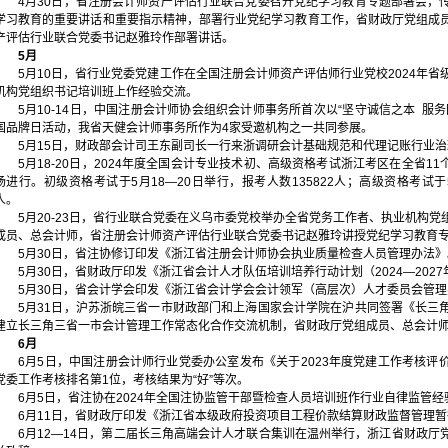
4月30日，省注册会计师资产评估行业联合党委召开党纪学习教育专题部署会，
学习教育的重要讲话和重要指示精神，部署行业党纪学习教育工作，省财政厅党组成
产评估行业联合党委书记赵雅玲作部署讲话。
5月
5月10日，省行业党委党建工作在全国注册会计师资产评估师行业党校2024年
机构党组织书记培训班上作经验交流。
5月10-14日，中国注册会计师协会组织会计师事务所首次以“坚守诚信之本 服
国品牌日活动，我省天健会计师事务所作为4家受邀机构之一共同参展。
5月15日，财政部会计司王东副司长一行来浙调研会计基础规范和代理记账行业
5月18-20日，2024年度全国会计专业技术初、高级资格考试浙江考区在全省11
场进行。初级资格考试于5月18—20日举行，报考人数135822人；高级资格考试于5
人。
5月20-23日，省行业联合党委在义乌市委党校举办全省党务工作者、执业机构
成员、总会计师，省注册会计师资产评估行业联合党委书记赵雅玲讲授党纪学习教育
5月30日，省注协修订印发《浙江省注册会计师协会执业质量检查人员管理办法》
5月30日，省财政厅印发《浙江省会计人才队伍培训培养行动计划（2024—2027
5月30日，省会计学会印发《浙江省会计学会会计领军（高层次）人才委员会管
5月31日，沪苏浙皖三省一市财政部门和上海国家会计学院在沪共同签署《长三
建立长三角三省一市会计管理工作常态化合作交流机制，省财政厅党组成员、总会计
6月
6月5日，中国注册会计师行业党委办公室发布《关于2023年度党建工作考核评
党委工作考核排名第1位，考核结果为“好”等次。
6月5日，省注协在2024年全国注协监管干部暨检查人员培训班作行业自律监管
6月11日，省财政厅印发《浙江省本级政府投资项目工程价款结算财政监督管理
6月12—14日，第二届长三角高端会计人才联合集训在温州举行，浙江省财政厅