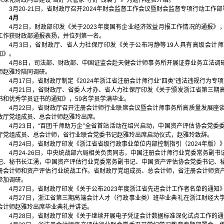
《深化财政内审建设 当好“大管家”守好“钱袋子”》为题作经验介绍。
3月20-21日，省财政厅召开2024年财会监督工作会议暨财会监督专项行动工作
4月
4月2日，财政部印发《关于2023年度国有企业经济效益月报工作情况的通报》
工作获财政部通报表扬，并位列第一名。
4月3日，省财政厅、省人力社保厅印发《关于公布冯静等19人具有高级会计
知》。
4月8日，司法部、财政部、中国证监会赴天健会计师事务所开展证券业务立法调
师赵雅玲陪同调研。
4月17日，省财政厅制定《2024年浙江省注册会计师行业“四类”违法违规行为专
4月21日，省财政厅、省委人才办、省人力社保厅印发《关于颁发浙江省第三期
书和优秀学员证书的通知》，59名学员学满毕业。
4月22日，省财政厅召开注册会计师行业联席会议暨会计师事务所高质量发展座谈
政厅党组成员、总会计师赵雅玲出席。
4月23日，“百团千师助万企”全省首站活动在绍兴启动，中国资产评估协会党委
厅党组成员、总会计师，省行业联合党委书记赵雅玲出席启动仪式，赵雅玲致辞。
4月24日，省财政厅印发《浙江省省级行政事业单位内部控制指引（2024年版）
4月24-26日，中央统战部六局相关负责同志，中国注册会计师行业党委常务副
记、秘书长江湧，中国资产评估行业党委常务副书记、中国资产评估协会党委书记、
册会计师和资产评估行业统战工作。省财政厅党组成员、总会计师，省注册会计师资
参加调研。
4月27日，省财政厅印发《关于公布2023年度浙江省先进会计工作者名单的通知》
4月27日，浙江省第三期高端会计人才（行政事业类）班毕业典礼在浙江财经大
会计师赵雅玲出席毕业典礼并讲话。
4月28日，省财政厅印发《关于继续开展电子凭证会计数据标准深化试点工作的