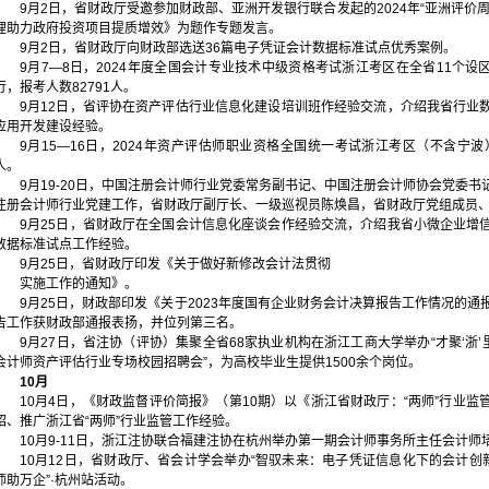
9月2日，省财政厅受邀参加财政部、亚洲开发银行联合发起的2024年“亚洲评价
理助力政府投资项目提质增效》为题作专题发言。
9月2日，省财政厅向财政部选送36篇电子凭证会计数据标准试点优秀案例。
9月7—8日，2024年度全国会计专业技术中级资格考试浙江考区在全省11个设区
行，报考人数82791人。
9月12日，省评协在资产评估行业信息化建设培训班作经验交流，介绍我省行业
应用开发建设经验。
9月15—16日，2024年资产评估师职业资格全国统一考试浙江考区（不含宁波
人。
9月19-20日，中国注册会计师行业党委常务副书记、中国注册会计师协会党委
注册会计师行业党建工作，省财政厅副厅长、一级巡视员陈焕昌，省财政厅党组成员
9月25日，省财政厅在全国会计信息化座谈会作经验交流，介绍我省小微企业增
数据标准试点工作经验。
9月25日，省财政厅印发《关于做好新修改会计法贯彻
实施工作的通知》。
9月25日，财政部印发《关于2023年度国有企业财务会计决算报告工作情况的
告工作获财政部通报表扬，并位列第三名。
9月27日，省注协（评协）集聚全省68家执业机构在浙江工商大学举办“才聚‘浙’里 勇
会计师资产评估行业专场校园招聘会”，为高校毕业生提供1500余个岗位。
10月
10月4日，《财政监督评价简报》（第10期）以《浙江省财政厅：“两师”行业
绍、推广浙江省“两师”行业监管工作经验。
10月9-11日，浙江注协联合福建注协在杭州举办第一期会计师事务所主任会计师
10月12日，省财政厅、省会计学会举办“智驭未来：电子凭证信息化下的会计创
师助万企”·杭州站活动。