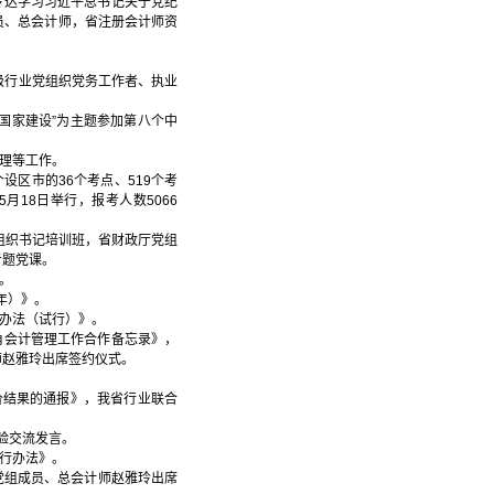
传达学习习近平总书记关于党纪
员、总会计师，省注册会计师资
省级行业党组织党务工作者、执业
务国家建设”为主题参加第八个中
治理等工作。
个设区市的36个考点、519个考
月18日举行，报考人数5066
党组织书记培训班，省财政厅党组
专题党课。
。
年）》。
理办法（试行）》。
角会计管理工作合作备忘录》，
师赵雅玲出席签约仪式。
价结果的通报》，我省行业联合
经验交流发言。
暂行办法》。
党组成员、总会计师赵雅玲出席