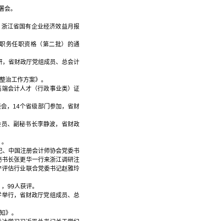
部署会。
，浙江省国有企业经济效益月报
师职务任职资格（第二批）的通
研，省财政厅党组成员、总会计
项整治工作方案》。
高端会计人才（行政事业类）证
会，14个省级部门参加，省财
委员、副秘书长李静波，省财政
》。
书记、中国注册会计师协会党委书
秘书长张更华一行来浙江调研注
产评估行业联合党委书记赵雅玲
，99人获评。
学举行，省财政厅党组成员、总
通知》。