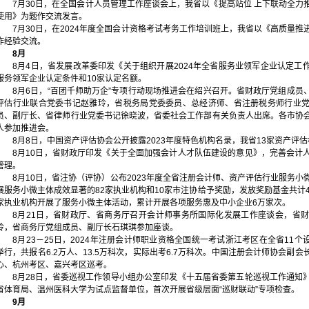
7月30日，在全国会计人员管理工作座谈会上，我省以《提高站位 上下联动全力
使用》为题作交流发言。
7月30日，在2024年度全国会计资格考试考务工作培训班上，我省以《高质量
作经验交流。
8月
8月4日，省发展改革委印发《关于组织开展2024年全省服务业领军企业认定工
服务领军企业认定条件和10家认定名额。
8月6日，“百团千师助万企”专项行动现场推进会在绍兴召开。省财政厅党组成员
评估行业联合党委书记赵雅玲，省税务局党委委员、总经济师、省注册税务师行业
员、副厅长、省律师行业党委书记徐晓波，省委社会工作部有关负责人出席。各市协
人参加推进会。
8月8日，中国资产评估协会公开披露2023年度特色机构名录，我省13家资产评
8月10日，省财政厅印发《关于全面加强会计人才队伍建设的意见》，完善会计
管理。
8月10日，省注协（评协）公布2023年度全省注册会计师、资产评估行业服务
展服务小微主体成效显著的82家执业机构和10家市注协给予奖励，发放奖励基金共计424
家执业机构开展了服务小微主体活动，累计开展各项服务惠及中小企业6万家次。
8月21日，省财政厅、省商务厅召开会计师事务所国际化发展工作座谈会，省
玲，省商务厅党组成员、副厅长石琪琪参加座谈。
8月23－25日，2024年注册会计师职业资格全国统一考试浙江考区在全省11个设
举行，共报名6.2万人、13.5万科次，实际出考6.7万科次。中国注册会计师协会副
心、杭州考区、嘉兴考区巡考。
8月28日，省委巡视工作领导小组办公室印发《十五届省委第五轮巡视工作通知
省体育局、温州医科大学为试点监督单位，首次开展省级层面“巡财联动”专项检查。
9月