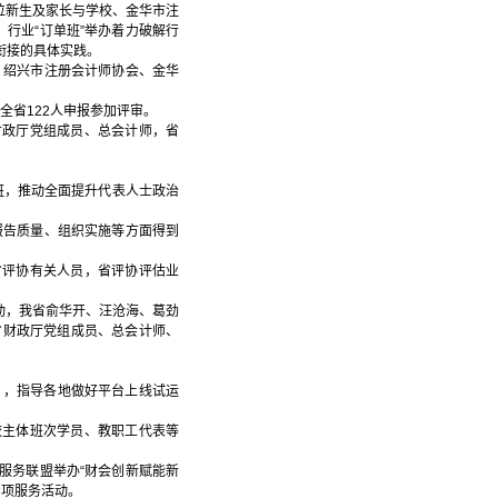
9位新生及家长与学校、金华市注
行业“订单班”举办着力破解行
衔接的具体实践。
单，绍兴市注册会计师协会、金华
，全省122人申报参加评审。
财政厅党组成员、总会计师，省
训班，推动全面提升代表人士政治
在报告质量、组织实施等方面得到
省评协有关人员，省评协评估业
活动，我省俞华开、汪沧海、葛劲
省财政厅党组成员、总会计师、
》，指导各地做好平台上线试运
校主体班次学员、教职工代表等
服务联盟举办“财会创新赋能新
专项服务活动。