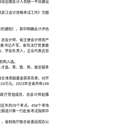
推动全国会计人员统一平台建设
推进浙江会计资格考试工作》为题
作的通知》，其中明确会计评估
、总会计师、省注册会计师资产
党委书记卢军，省司法厅党委委
会、学会负责人，企业代表近百
估机构入选。
人才选、育、管、用、留全链条
小微主体奖励基金获奖名单，对开
万元。2023年全省共有148
财政厅党组成员、总会计师赵雅
区市的29个考点、458个考场
会长郜进兴等一行赴省考试指挥中
》，省财政厅联合省委巡视办以