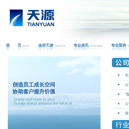
天
公
“
公
我