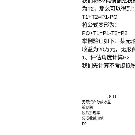
我们将BV摊销额抵税
为T2，那么可以得到
T1+T2=P1-PO
将公式变形为：
PO+T1=P1-T2=P2
举例验证如下：某无形
收益为20万元，无形
1、评估角度计算P2
我们先计算不考虑抵税
项 目
无形资产分成收益
折现期
税后折现率
分成收益现值
P0