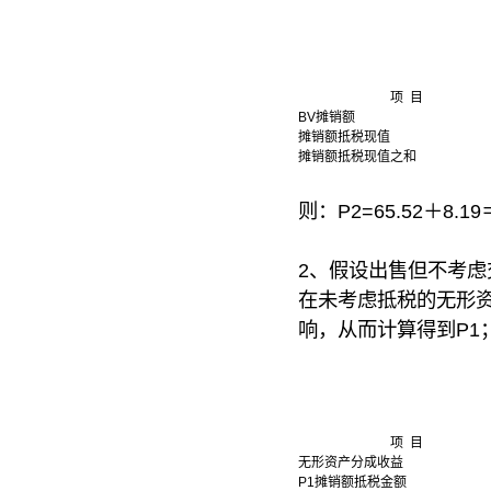
项 目
BV摊销额
摊销额抵税现值
摊销额抵税现值之和
则：P2=65.52＋8.19
2、假设出售但不考虑
在未考虑抵税的无形
响，从而计算得到P1
项 目
无形资产分成收益
P1摊销额抵税金额