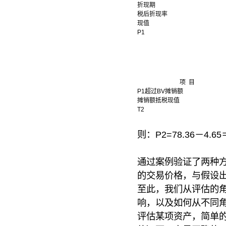
折现期
税后折现率
现值
P1
项 目
P1超过BV摊销额
摊销额抵税现值
T2
则：P2=78.36－4.65
通过案例验证了两种方
的交易价格，与假设出
至此，我们从评估的
响，以及如何从不同
评估某项资产，简单