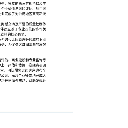
模型、独立的第三方视角以及丰
、企业价值与风险评估、项目可
企业完成了对台湾地区某高新技
立判断立场及严谨的质量控制体
伙伴建立基于专业互信的协作关
策支持的核心价值。
策咨询和风险管理等领域的专业
服务，为促进区域间资源的高效
值评估、商业建模和专业咨询等
O上市评估和估值、投融资尽调
丰富。团队服务过的客户遍布全
市公司、民营企业等成功完成大
成功开拓海外市场，帮助发现并