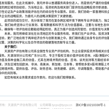
值发现服务。在此次拓展中，我司并非以普通服务商身份进入，而是依托严谨的估值
富的跨区域项目经验，为当地企业、投资机构及相关部门提供包括战略投资尽职调查
行性论证及产业政策效能评估在内的综合性专业服务。目前，我们协助一家香港科技
术企业的战略投资，为委托人的战略决策提供了关键依据。
此项目的成功交付，充分体现了我司在复杂跨区域环境下拥有专业评估能力、独
系。我们始终坚持以行业准则、客观数据和科学方法为估值基础，注重与当地生态
系，确保每一项评估结论都能经得起检验，真正为客户创造风险管控、价值发现与决
未来，我司将继续深化在台湾地区的专业服务布局，将我们在产业评估、投资决
经验，更广泛地应用于两岸经济合作与创新发展之中。我们期待通过自身专业的评估
配置、决策的科学化以及合作项目的稳健落地贡献专业力量。
关于我们：
天源资产评估有限公司系全国性专业资产评估机构，为企业提供投资并购相关价
服务。天源深圳分公司和广东分公司，专注于股权交易价值评估和咨询、A股/港股IP
估值及各种金融工具的估值，尤其在跨境并购的估值、咨询、谈判支持等方面经验
球，涉及区域包括欧洲、非洲、南美洲、新加坡、日本等，曾帮助多家A股和港股上
型跨境并购，提供估值、评估、财务咨询、财务建模、谈判、尽调等服务，帮助客户
购中的风险等。
如您有相关业务需求或合作意向，欢迎与我们取得联系。
上一篇：我司卢怡成功入选浙江省资产评估行业高端人才培养对象
下一篇：我司受邀参加前海产业集聚区出海业务对接会
所有：天源资产评估有限公司ㅤ公司邮箱 tycpv@tycpv.cnㅤ
浙ICP备10210338号-1