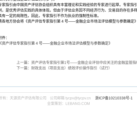
专家指引由中国资产评估协会组织具有丰富理论和实践经验的专家进行起草。专家指
例，是优秀评估实践的具体体现。但由于评估业务因不同经济行为、交易目的存在多
具有一定的局限性。因此，专家指引不作为执业的强制性标准。
请各地方协会将《资产评估专家指引第 4 号——金融企业市场法评估模型与参数确定
附件：
《资产评估专家指引第 4 号——金融企业市场法评估模型与参数确定》
上一篇：资产评估专家指引第1号——金融企业评估中应关注的金融监管指
下一篇：财政支出（项目支出）绩效评价操作指引（试行）
所有：天源资产评估有限公司ㅤ公司邮箱 tycpv@tycpv.cnㅤ
浙ICP备10210338号-1
全案策划：
LEBANG.COM