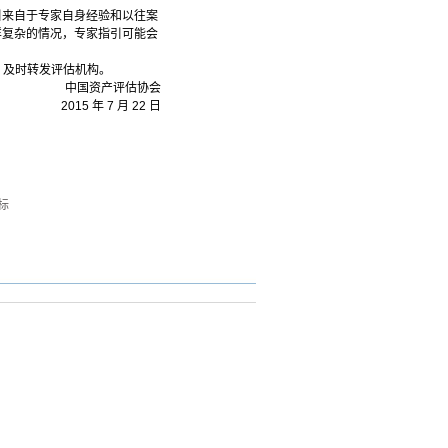
引来自于专家自身经验和以往案
样复杂的情况，专家指引可能会
》及时转发评估机构。
中国资产评估协会
2015 年 7 月 22 日
标